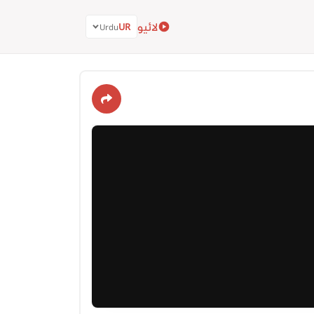
لائیو
UR
Urdu