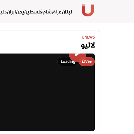
لبنان
عراق
شام
فلسطين
یمن
ايران
دنیا
UNEWS
لائیو
Loading
LIVE