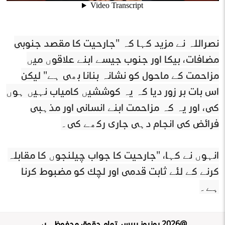
نصراللہ نے مزید کہا کہ "جارحیت کا مقصد جنوبی
مضافات، بیکا اور جنوب جیسے اپنے علاقوں میں
مزاحمت کے ماحول کو نشانہ بنانا بھی ہے" لیکن
اس بات پر زور دیا کہ یہ کوششیں کامیاب نہیں ہوں
گی، اور یہ کہ مزاحمت اپنے انسانی اور مذہبی
فرائض کی انجام دہی جاری رکھے گی۔
انہوں نے کہا، "جارحیت کا جواب چیلنجوں کا مقابلہ
کرنے کے لئے ثابت قدمی اور لچک کو مضبوط کرنا
ہے۔
@
2026
یونیوز پریس
.
تمام حقوق محفوظ ہیں