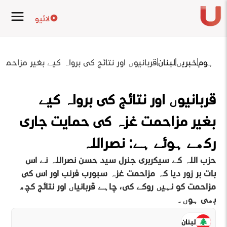
لائیو
ہوم
خبریں
لبنان
قربانیوں اور نتائج کی پرواہ کیے بغیر مزاح
قربانیوں اور نتائج کی پرواہ کیے
بغیر مزاحمت غزہ کی حمایت جاری
رکھے ہوئے ہے: نصراللہ
حزب اللہ کے سیکرٹری جنرل سید حسن نصراللہ نے اس
بات پر زور دیا کہ مزاحمت غزہ سپورٹ فرنٹ اور اس کی
مزاحمت کو نہیں روکے گی، چاہے قربانیاں اور نتائج کچھ
بھی ہوں۔
لبنان