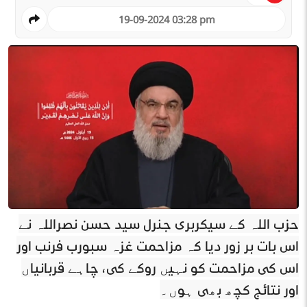
19-09-2024 03:28 pm
حزب اللہ کے سیکرٹری جنرل سید حسن نصراللہ نے
اس بات پر زور دیا کہ مزاحمت غزہ سپورٹ فرنٹ اور
اس کی مزاحمت کو نہیں روکے گی، چاہے قربانیاں
اور نتائج کچھ بھی ہوں۔