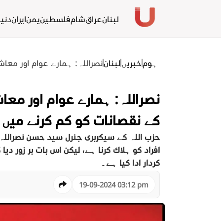
لبنان
عراق
شام
فلسطين
یمن
ايران
دنیا
ہوم
خبریں
لبنان
نصراللہ: ہمارے عوام اور معا
نصراللہ: ہمارے عوام اور مع
کے نقصانات کو کم کرنے میں اہ
افراد کو ہلاک کرنا ہے، لیکن اس بات پر زور دی
کردار ادا کیا ہے۔
19-09-2024 03:12 pm