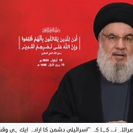
اللہ نے کہا کہ "اسرائیلی دشمن کا ارادہ ایک ہی وق