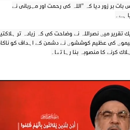
یکن اس بات پر زور دیا کہ "اللہ کی رحمت اور مہربانی نے
ا ہے۔
یک تقریر میں نصراللہ نے وضاحت کی کہ زیادہ تر ہلاکتی
 ٹیموں کی عظیم کوششوں نے دشمن کے اہداف کو ناکا
ہلاک کرنے کا منصوبہ بنا رہا تھا۔