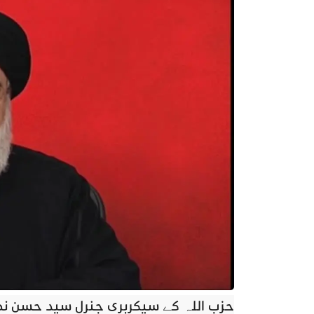
حزب اللہ کے سیکرٹری جنرل سید حسن نصر