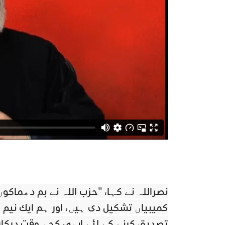
نصراللہ نے کہا، "حزب اللہ نے بم دھماکو
کمیٹیاں تشکیل دی ہیں، اور ہم ایک نیم
تصدیق کرنے کے لئے ابھی کچھ وقت درکا